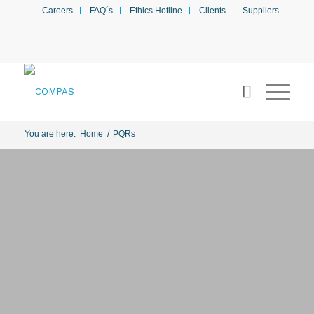
Careers
FAQ´s
Ethics Hotline
Clients
Suppliers
You are here:
Home
/
PQRs
We want to hear
from you
It is very important for us to know what